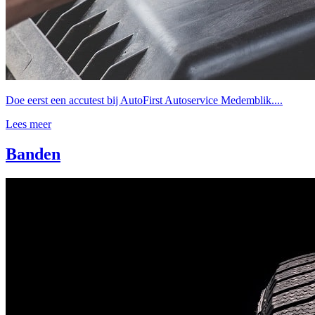
Doe eerst een accutest bij AutoFirst Autoservice Medemblik....
Lees meer
Banden